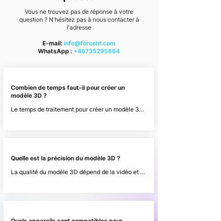
Vous
ne trouvez pas de réponse à votre
question ? N'hésitez pas à nous contacter à
l'adresse
E-mail:
info@forceht.com
WhatsApp :
+46735295864
Combien de temps faut-il pour créer un
modèle 3D ?
Le temps de traitement pour créer un modèle 3D 
à partir d'une vidéo est d'environ 30 minutes. 
Une fois le modèle prêt, le médecin est informé 
directement sur la plateforme clinique et le 
modèle 3D est immédiatement disponible pour la 
consultation.
Quelle est la précision du modèle 3D ?
La qualité du modèle 3D dépend de la vidéo et 
de l'éclairage. Cependant, si la vidéo est 
enregistrée selon nos instructions simples, le 
modèle devrait être de haute qualité. Dans Clinic 
Platform, le médecin est invité à saisir la distance 
inter-œil du patient en centimètres, ce qui 
Quels appareils sont compatibles pour