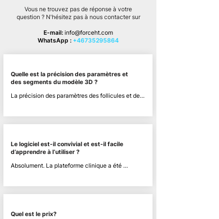
Vous
ne
trouvez pas de réponse à votre
question ? N'hésitez pas à nous contacter sur
E-mail:
info@forceht.com
WhatsApp :
+46735295864
Quelle est la précision des paramètres et
des segments du modèle 3D ?
La précision des paramètres des follicules et des 
cheveux sur le modèle 3D est extrêmement 
fiable, car vous, le client, avez un contrôle total 
sur les paramètres et les réglages dans Clinic 
Platform. Cette flexibilité vous permet d'adapter 
ce qui est affiché au patient en fonction de vos 
Le logiciel est-il convivial et est-il facile
préférences.
d’apprendre à l’utiliser ?
Absolument. La plateforme clinique a été 
développée en collaboration avec des médecins 
spécialisés dans la greffe de cheveux de 
différentes cliniques, ce qui garantit qu'elle est à 
la fois conviviale et efficace. Notre objectif est 
de fournir une expérience fluide aux cliniciens, en 
Quel est le prix?
minimisant la courbe d'apprentissage et en 