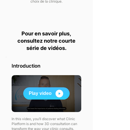
choix de la clinique.
Pour en savoir plus,
consultez notre courte
série de vidéos.
Introduction
Play video
In this video, you’ll discover what Clinic
Platform is and how 3D consultation can
transform the way your clinic consults.